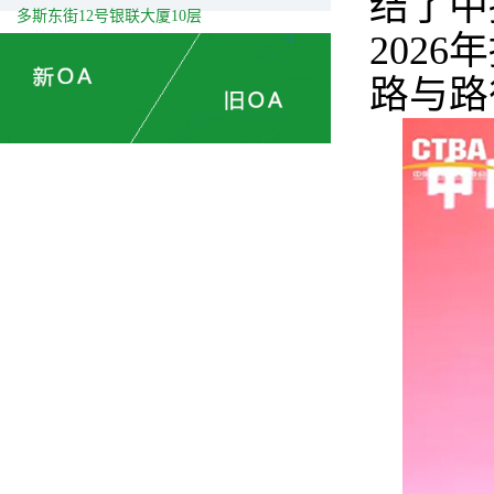
结了中
多斯东街12号银联大厦10层
202
路与路