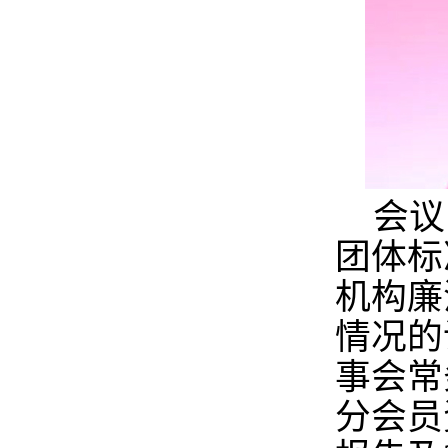
会议
团体标
机构廉
情况的
事会常
分会员