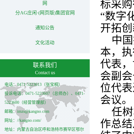
标采购
网
分AG庄闲·(网页版)集团官网
“数字
开拓创
通知公告
中国
文化活动
本，执
代表，
联系我们
Contact us
会副会
位代表
电话：0471-5223613（张宝桐）
投诉电话：0471-5223607（总师办）、0471-
会议。
5223600（经营管理部）
任树
邮箱：imzs@kangno.com
作总结
网址：//kangno.com/
地址：内蒙古自治区呼和浩特市赛罕区鄂尔