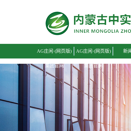
AG庄闲·(网页版)集团官网
AG庄闲·(网页版)
AG庄闲·(网页版)
新
集团官网
集团官网