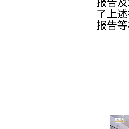
报告及
了上述
报告等