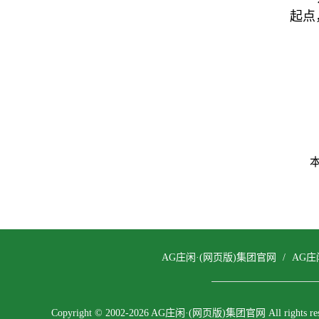
起点
AG庄闲·(网页版)集团官网
/
AG庄
Copyright © 2002-2026 AG庄闲·(网页版)集团官网 All rights res