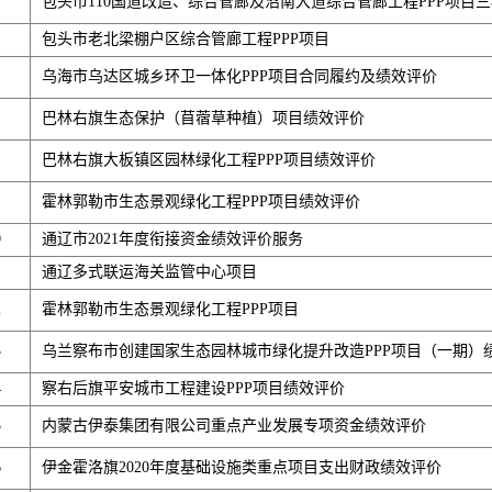
包头市110国道改造、综合管廊及沼南大道综合管廊工程PPP项目
包头市老北梁棚户区综合管廊工程PPP项目
乌海市乌达区城乡环卫一体化PPP项目合同履约及绩效评价
巴林右旗生态保护（苜蓿草种植）项目绩效评价
巴林右旗大板镇区园林绿化工程PPP项目绩效评价
霍林郭勒市生态景观绿化工程PPP项目绩效评价
0
通辽市2021年度衔接资金绩效评价服务
通辽多式联运海关监管中心项目
2
霍林郭勒市生态景观绿化工程PPP项目
3
乌兰察布市创建国家生态园林城市绿化提升改造PPP项目（一期）
4
察右后旗平安城市工程建设PPP项目绩效评价
5
内蒙古伊泰集团有限公司重点产业发展专项资金绩效评价
6
伊金霍洛旗2020年度基础设施类重点项目支出财政绩效评价