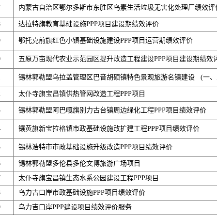
7
内蒙古自治区鄂尔多斯市东胜区乌素生活垃圾无害化处理厂绩效评
8
达拉特旗教育基础设施PPP项目建设期绩效评价
9
鄂托克前旗红色小镇基础设施建设PPP项目运营期绩效评价
0
五原万亩现代农业示范园区提升改造工程建设PPP项目建设期绩效
1
锡林郭勒盟乌拉盖管理区巴音胡硕镇特色景观旅游名镇建设 (一、二
2
太仆寺旗宝昌镇供热管网改造工程PPP项目
3
锡林郭勒盟阿巴嘎旗别力古台镇周边绿化工程PPP项目绩效评价
4
镶黄旗新宝拉格镇市政基础设施改扩建工程PPP项目绩效评价
5
锡林浩特市市政基础设施升级改造PPP项目绩效评价
6
锡林郭勒盟多伦县多伦文博旅游广场项目
7
太仆寺旗宝昌镇生态水系公园建设工程PPP项目
8
乌力吉口岸市政基础设施PPP项目绩效评价
9
乌力吉口岸PPP建设项目绩效评价服务