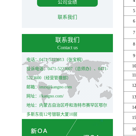
4
公司业绩
5
联系我们
6
7
联系我们
8
Contact us
9
电话：0471-5223613（张宝桐）
1
投诉电话：0471-5223607（总师办）、0471-
11
5223600（经营管理部）
1
邮箱：imzs@kangno.com
网址：//kangno.com/
1
地址：内蒙古自治区呼和浩特市赛罕区鄂尔
1
多斯东街12号银联大厦10层
1
1