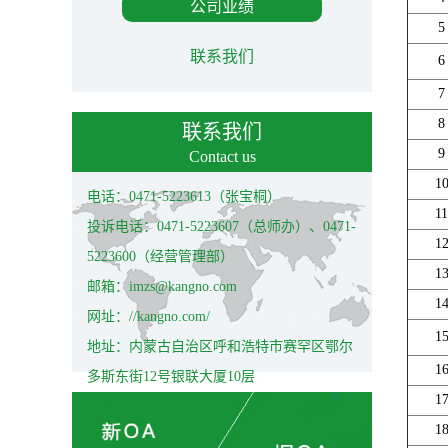
公司业绩
5
联系我们
6
7
8
联系我们
9
Contact us
1
电话：0471-5223613（张宝桐）
11
投诉电话：0471-5223607（总师办）、0471-
1
5223600（经营管理部）
1
邮箱：imzs@kangno.com
1
网址：//kangno.com/
1
地址：内蒙古自治区呼和浩特市赛罕区鄂尔
1
多斯东街12号银联大厦10层
1
1