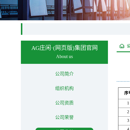
AG庄闲·(网页版)集团官网
About us
公司简介
组织机构
序
公司资质
1
2
公司荣誉
3
4