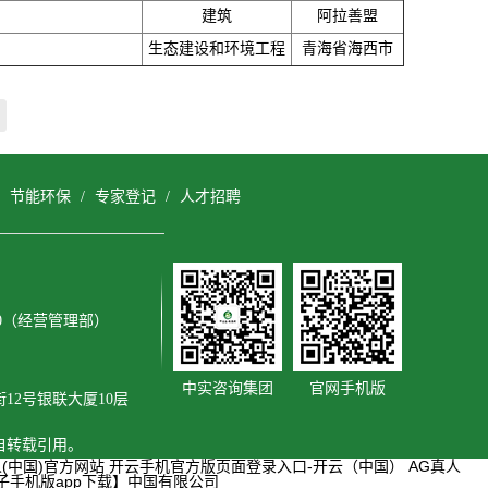
建筑
阿拉善盟
生态建设和环境工程
青海省海西市
/
节能环保
/
专家登记
/
人才招聘
3600（经营管理部）
中实咨询集团
官网手机版
2号银联大厦10层
自转载引用。
(中国)官方网站
开云手机官方版页面登录入口-开云（中国）
AG真人
子手机版app下载】中国有限公司