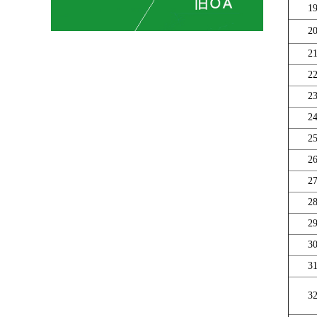
1
2
2
2
2
2
2
2
2
2
2
3
3
3