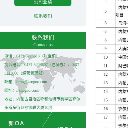
公司业绩
内蒙
5
项目
联系我们
6
乌海
7
内蒙
联系我们
8
内蒙
Contact us
9
大唐
电话：0471-5223613（张宝桐）
10
中国
投诉电话：0471-5223607（总师办）、0471-
11
阿巴
5223600（经营管理部）
12
内蒙
邮箱：imzs@kangno.com
13
内蒙
网址：//kangno.com/
14
内蒙
地址：内蒙古自治区呼和浩特市赛罕区鄂尔
15
内蒙
多斯东街12号银联大厦10层
16
鄂尔
17
内蒙
鄂尔