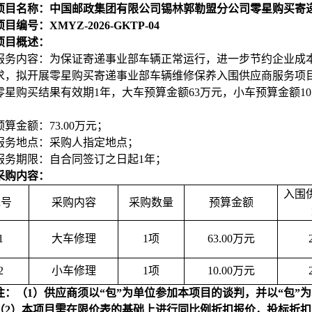
项目名称：中国邮政集团有限公司锡林郭勒盟分公司零星购买寄
目编号：XMYZ-2026-GKTP-04
项目概述：
服务内容：为保证寄递事业部车辆正常运行，进一步节约企业成
求，拟开展零星购买寄递事业部车辆维修保养入围供应商服务项目
零星购买结果有效期1年，大车预算金额63万元，小车预算金额1
预算金额：73.00万元；
服务地点：采购人指定地点；
服务期限：自合同签订之日起1年；
采购内容：
入围
包号
采购内容
采购数量
预算金额
1
大车修理
1
项
63.00
万元
2
小车修理
1
项
10.00
万元
注：（1）供应商须以“包”为单位参加本项目的谈判，并以“包”
（2）本项目需在限价表的基础上进行同比例折扣报价，投标折扣