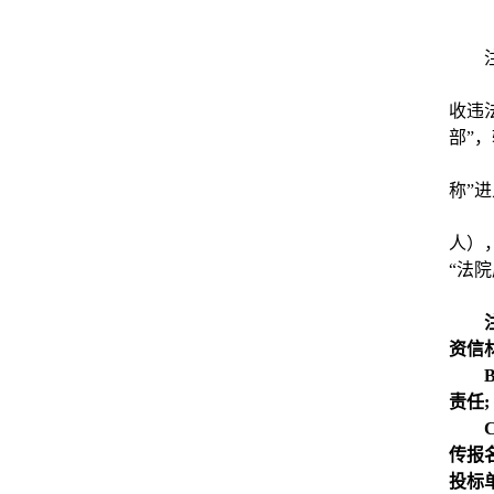
收违
部”
称”
人）
“法
资信
责任;
传报
投标