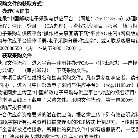
采购文件的获取方式：
）办理CA证书
登录“中国邮政电子采购与供应平台”（网址：//cg.11185.cn）办
流程：注册→登录→【CA办理】→查找对应项目→报名→填写相
电子采购与供应平台”操作相关事宜请下载“平台AG庄闲·(网页
与供应平台操作手册-电子采购分册-供应商”，或可联系客服电话400-898
07888550 （周一～周五9:00-17:00）
。
）获取采购文件
获取文件流程：进入平台—注册并办理CA—（审批通过）—选
付凭证）—（审批通过）—下载采购文件。
①本项目实行在线报名和售卖采购文件。凡有意参加响应者，请于2026年
下同），进入《中国邮政电子采购与供应平台》（//cg.11185.
凭证同步上传至“中国邮政电子采购与供应平台”对应的报名项目
②本项目线上下载电子采购文件。采购文件售价：第一包800元，
③响应报名资料
符合供应商资格要求的潜在供应商，报名需上传下列有效证明资
照顺序将所有报名资料扫描成连页的PDF格式上传即可，上传时
不全者将被拒绝接收，所提供的资质文件中如有虚假情况，一经
（1）法定代表人授权委托书（加盖公章的原件）