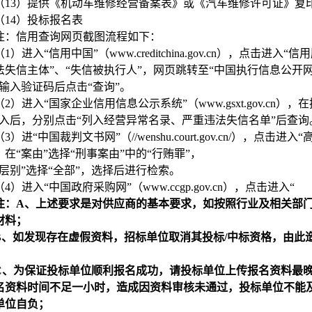
（13）提供《机动车维修经营备案表》或《汽车维修许可证》复
（14）投标报名表
注：信用查询网页截图流程如下：
（1）进入“信用中国”（www.creditchina.gov.cn），点
法失信主体”、“失信被执行人”，网页跳转至“中国执行信息公开网
，输入验证码后点击“查询”。
（2）进入“国家企业信用信息公示系统”（www.gsxt.gov.cn
进入后，分别点击“列入经营异常名录、严重违法失信名单”后查询
（3）进“中国裁判文书网”（//wenshu.court.gov.cn/），
，在“案由”选择“刑事案由”中的“行贿罪”，
院层别”选择“全部”，选择后进行检索。
（4）进入“中国政府采购网”（www.ccgp.gov.cn），点击进入“
注：A、上述要求是对供应商的基本要求，如按照行业及相关部
材料；
B
、如发现存在虚假资料，招标单位取消其投标/中标资格，由此
C
、为保证投标单位顺利报名成功，请投标单位上传报名资料最
名资料时间不足一小时，造成因资料审核未通过，投标单位不能
单位自负；