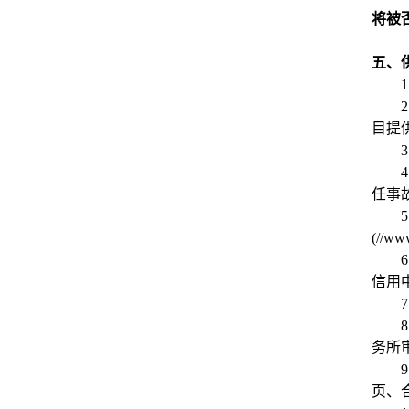
将被
五、
1
2
目提
3
4
任事
5
(//w
6
信用
7
8
务所
9
页、