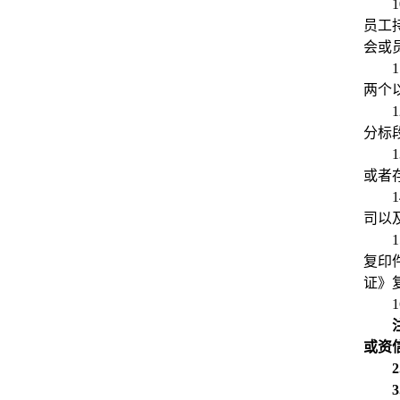
1
员工
会或
1
两个
1
分标
1
或者
1
司以
1
复印
证》
1
或资
2
3