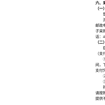
六、
（一
邮政
子采购
话：40
（二
（支
间，
支付
请按
提供