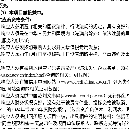
否决。
（3）本项目兼投兼中。
供应商资格条件:
.
响应人必须遵守相关的国家法律、行政法规的规定，具有良好
.
响应人须是在中华人民共和国境内（港澳台除外）依法注册的
供服务的供应商；
.
响应人必须按照采购人要求开具增值税专用发票；
.
响应人2023年1月1日至投标截止日没有骗取中标、严重违约
故；
.
响应人没有被列入经营异常名录及严重违法失信企业名单，须
ww.gsxt.gov.cn/index.html)查询的相关证明截图；
.
响应人没有被信用中国网站（//www.creditchina.gov.
中国网站查询的相关证明截图；
.
响应人须提供中国裁判文书网(//wenshu.court.gov.cn/）
.
响应人财务状况良好，没有处于被责令停业、投标资格被取消
审计的2024年或2025年度财务报告（包含资产负债表、利润表
.
响应人须提供同类服务项目业绩，出具相应的证明材料：包括但不
合同金额页和签章页复印件及项目单位联系人、联系方式等清晰