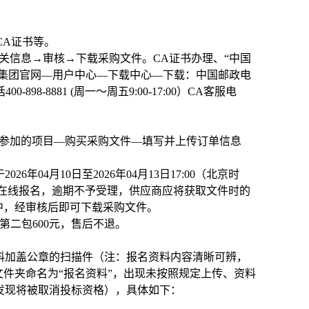
理CA证书等。
关信息→审核→下载采购文件。CA证书办理、“中国
版)集团官网—用户中心—下载中心—下载：中国邮政电
-8881 (周一～周五9:00-17:00）
CA
客服电
择参加的项目—购买采购文件—填写并上传订单信息
04月10日至2026年04月13日17:00（北京时
cn）在线报名，逾期不予受理，供应商应将获取文件时的
中，经审核后即可下载采购文件。
第二包600元，售后不退。
料加盖公章的扫描件（注：报名资料内容清晰可辨，
文件夹命名为“报名资料”，出现未按照规定上传、资料
发现将被取消投标资格），具体如下：