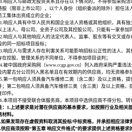
0.
响应人与邮政无投资关系且存在以下情况的，不得参加采购活
持股（限非上市公司），以个人身份（组织委派的除外）担任法
员工集体出资成立的企业；
1.
响应人具有中华人民共和国企业法人资格或其他组织，具有独
以上法人、母公司、全资子公司及其控股公司，只能有一家参加
2.
响应人与其他响应人的法定代表人、监事、股东等有交叉或存
段的同一招标项目投标；
3.
响应人与需求人存在利害关系可能影响招标公正性的法人、其
存在控股、管理关系的不同单位，不得参加项目谈判；
4.
被中国政府采购网（www.ccgp.gov.cn）列入政府采购
及内蒙古分公司列入黑名单且在有效期内的供应商，均无资格参
5.
第一包响应人须具备汽车维修二类（含二类）及以上资格，提
件；第二包响应人须具备汽车维修三类（含三类）及以上资格，
复印件。
6.
本项目不接受联合体服务商，本项目中选供应商不得分包、转
注：1.上述要求是对潜在供应商的基本要求，如按照行业及相关
信材料。
.
如果发现存在虚假资料取消其投标/中标资格，并承担相应法律
.
供应商须按照“第五章 响应文件格式”的要求提供上述资格要