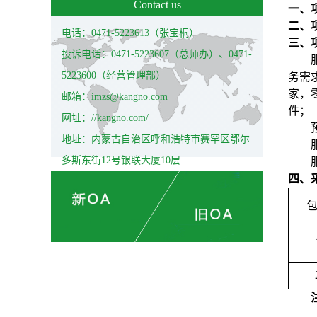
Contact us
一、
二、项
电话：0471-5223613（张宝桐）
三、
投诉电话：0471-5223607（总师办）、0471-
5223600（经营管理部）
务需
家，
邮箱：imzs@kangno.com
件；
网址：//kangno.com/
地址：内蒙古自治区呼和浩特市赛罕区鄂尔
多斯东街12号银联大厦10层
四、