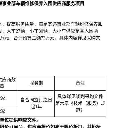
递事业部车辆维修保养入围供应商服务项目
本，提高服务质量，满足寄递事业部车辆维修保养服
，大车27辆，小车30辆，大小车供应商各入围两
0万元，合计预算金额73万元，具体内容详见采购文
供应商数
服务期
备注
量
具体详见谈判采购文件
2
家
自合同签订之日
第六章《技术（服务）规
起1年
范》
2
家
为单位提供响应文件。
限价≤100%，供应商报价如高于限价折扣，其投标