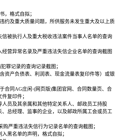
诺书，格式自拟；
严重违约及重大质量问题，所供服务未发生重大及以上质
cn）未列入失信被执行人及重大税收违法案件当事人名单的查询
x.html)列入经营异常名录及严重违法失信企业名单的查询截图
/）无行贿犯罪记录的查询记录截图；
（包含资产负债表、利润表、现金流量表复印件等）或银
合同AG庄闲·(网页版)集团官网、合同数量页、合
文件复印件；
导人员及其亲属和其他特定关系人、邮政员工持股
长、总经理、监事的企业，以及邮政所属工会或员工
列入政府采购严重违法失信行为记录名单的查询截图；
列入黑名单的声明，格式自拟；