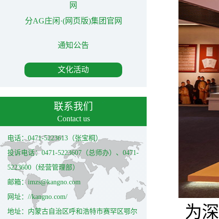
网
分AG庄闲·(网页版)集团官网
通知公告
文化活动
联系我们
Contact us
电话：0471-5223613（张宝桐）
投诉电话：0471-5223607（总师办）、0471-
5223600（经营管理部）
邮箱：imzs@kangno.com
网址：//kangno.com/
为深
地址：内蒙古自治区呼和浩特市赛罕区鄂尔