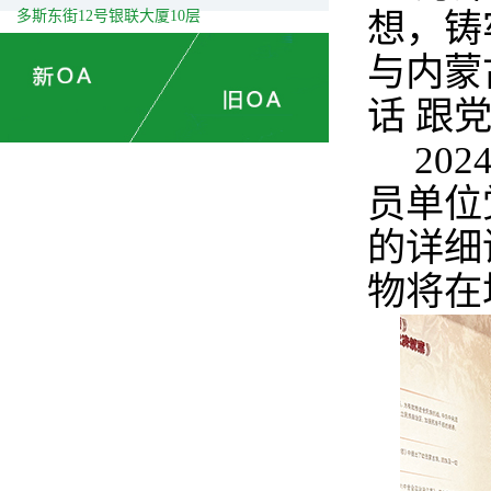
多斯东街12号银联大厦10层
想，铸
与内蒙
话 跟
20
员单位
的详细
物将在