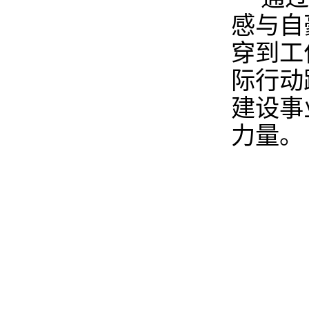
感与自
穿到工
际行动
建设事
力量。