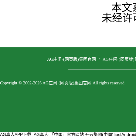
本文
未经许
AG庄闲·(网页版)集团官网
/
AG庄闲·(网页版
Copyright © 2002-2026 AG庄闲·(网页版)集团官网 All rights reserved.
AG真人APP下载_AG真人·「中国」官方网站
开云集团(中国)|ios|Andr