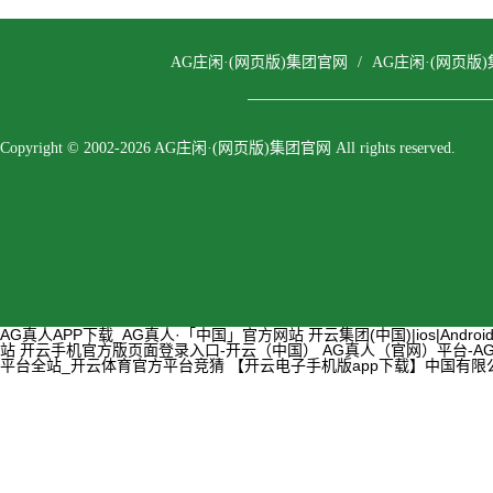
AG庄闲·(网页版)集团官网
/
AG庄闲·(网页版
Copyright © 2002-2026 AG庄闲·(网页版)集团官网 All rights reserved.
AG真人APP下载_AG真人·「中国」官方网站
开云集团(中国)|ios|Andr
站
开云手机官方版页面登录入口-开云（中国）
AG真人（官网）平台-AG
平台全站_开云体育官方平台竞猜
【开云电子手机版app下载】中国有限