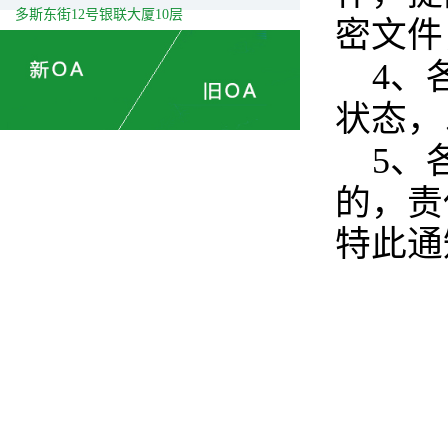
多斯东街12号银联大厦10层
密文件
4、
状态，
5、
的，责
特此通