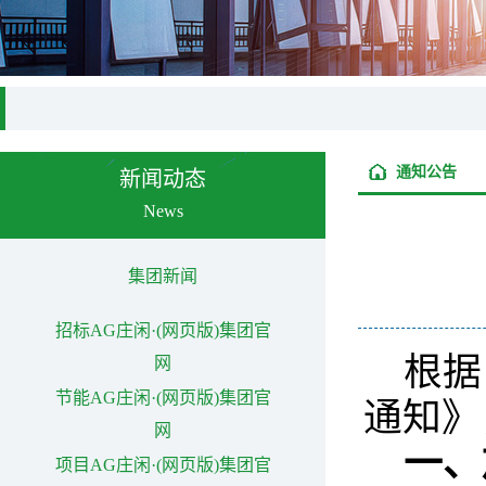
通知公告
新闻动态
News
集团新闻
招标AG庄闲·(网页版)集团官
根据
网
节能AG庄闲·(网页版)集团官
通知》
网
一、
项目AG庄闲·(网页版)集团官