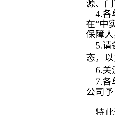
源、门
4.
在“中
保障人
5.
态，以
6.
7.
公司予
特此