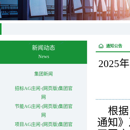
通知公告
新闻动态
News
202
集团新闻
招标AG庄闲·(网页版)集团官
网
节能AG庄闲·(网页版)集团官
根据
网
通知》
项目AG庄闲·(网页版)集团官