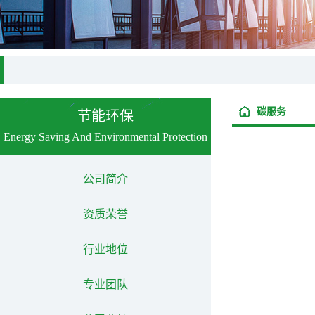
碳服务
节能环保
Energy Saving And Environmental Protection
公司简介
资质荣誉
行业地位
专业团队