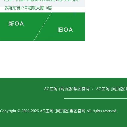
多斯东街12号银联大厦10层
AG庄闲·(网页版)集团官网
/
AG庄闲·(网页版
Copyright © 2002-2026 AG庄闲·(网页版)集团官网 All rights reserved.