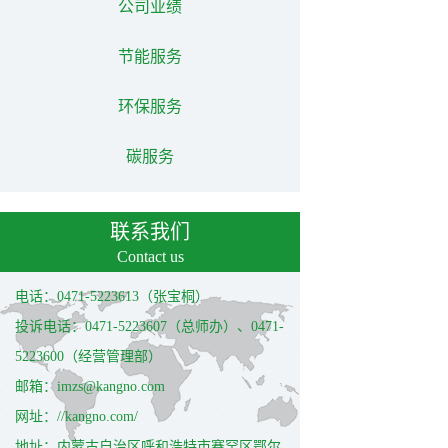
公司业绩
节能服务
环保服务
碳服务
联系我们
Contact us
电话：0471-5223613（张宝桐）
投诉电话：0471-5223607（总师办）、0471-
5223600（经营管理部）
邮箱：imzs@kangno.com
网址：//kangno.com/
地址：内蒙古自治区呼和浩特市赛罕区鄂尔