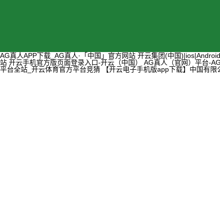
AG真人APP下载_AG真人·「中国」官方网站
开云集团(中国)|ios|Andr
站
开云手机官方版页面登录入口-开云（中国）
AG真人（官网）平台-AG
平台全站_开云体育官方平台竞猜
【开云电子手机版app下载】中国有限