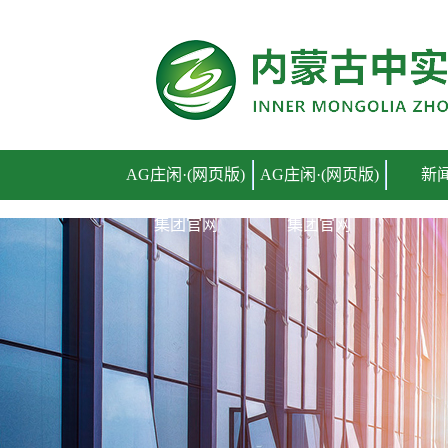
AG庄闲·(网页版)集团官网
AG庄闲·(网页版)
AG庄闲·(网页版)
新
集团官网
集团官网