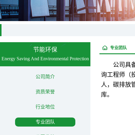
专业团队
节能环保
Energy Saving And Environmental Protection
公司具
询工程师（
公司简介
人，碳排放
资质荣誉
库。
行业地位
专业团队