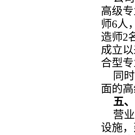
高级专
师6人
造师2
成立以
合型专
同时
面的高
五、
营业
设施，