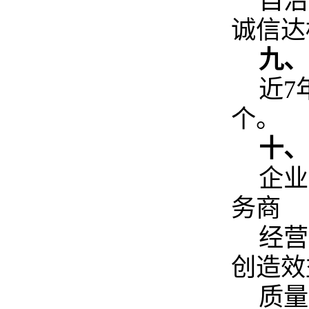
自治
诚信达
九、
近7
个。
十、
企业
务商
经营
创造效
质量