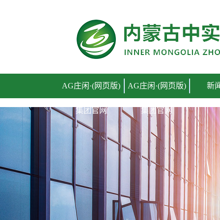
AG庄闲·(网页版)集团官网
AG庄闲·(网页版)
AG庄闲·(网页版)
新
集团官网
集团官网