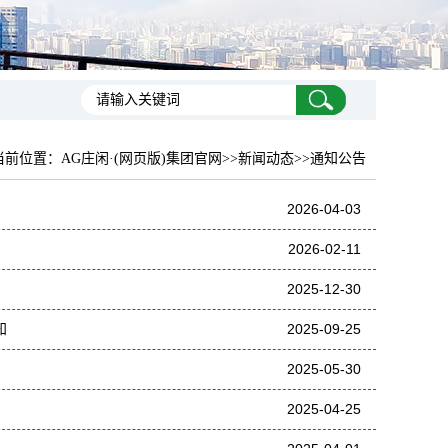
当前位置：
AG庄闲·(网页版)集团官网
>>新闻动态>>通知公告
2026-04-03
2026-02-11
2025-12-30
知
2025-09-25
2025-05-30
2025-04-25