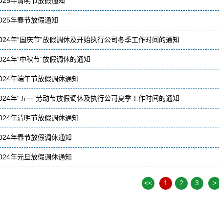
2025年清明节放假通知
2025年春节放假通知
2024年“国庆节”放假调休及开始执行公司冬季工作时间的通知
2024年“中秋节”放假调休的通知
2024年端午节放假调休通知
2024年“五一”劳动节放假调休及执行公司夏季工作时间的通知
2024年清明节放假调休通知
2024年春节放假调休通知
2024年元旦放假调休通知
<<
1
2
3
>