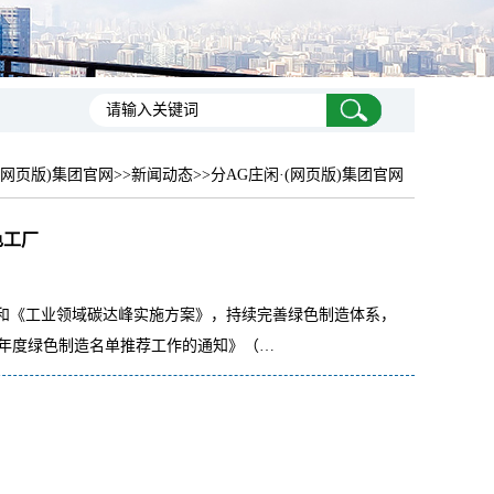
(网页版)集团官网
>>新闻动态>>分AG庄闲·(网页版)集团官网
色工厂
》和《工业领域碳达峰实施方案》，持续完善绿色制造体系，
2年度绿色制造名单推荐工作的通知》（…