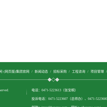
闲·(网页版)集团官网
/
新闻动态
/
招标采购
/
工程咨询
/
项目管理
erved.
电话：0471-5223613（张宝桐）
投诉电话：0471-5223607（总师办）、0471-522