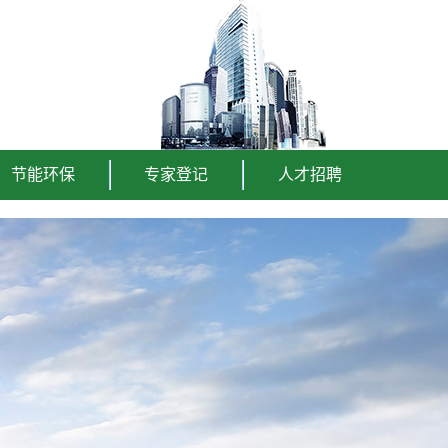
节能环保
专家登记
人才招聘