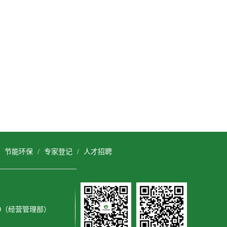
/
节能环保
/
专家登记
/
人才招聘
3600（经营管理部）