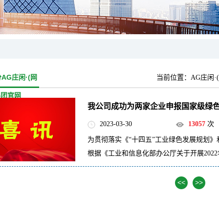
AG庄闲·(网
当前位置：
AG庄闲·
集团官网
我公司成功为两家企业申报国家级绿
2023-03-30
13057
次
为贯彻落实《“十四五”工业绿色发展规划
根据《工业和信息化部办公厅关于开展202
<<
>>