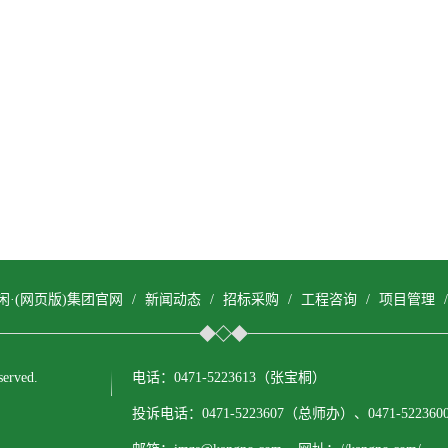
闲·(网页版)集团官网
/
新闻动态
/
招标采购
/
工程咨询
/
项目管理
erved.
电话：0471-5223613（张宝桐）
投诉电话：0471-5223607（总师办）、0471-522