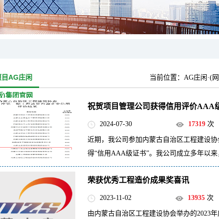
项目AG庄闲
当前位置：
AG庄闲·(
版)集团官网
祝贺项目管理公司获得信用评价AAA
2024-07-30
17319
次
近期，我公司参加内蒙古自治区工程建设协会
得“信用AAA级证书”。我公司成立多年以
荣获优秀工程造价成果奖喜讯
2023-11-02
13935
次
由内蒙古自治区工程建设协会举办的2023