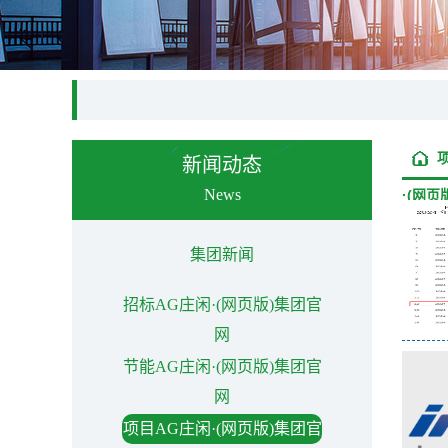
新闻动态
News
·(网页
集团新闻
招标AG庄闲·(网页版)集团官
网
节能AG庄闲·(网页版)集团官
网
项目AG庄闲·(网页版)集团官