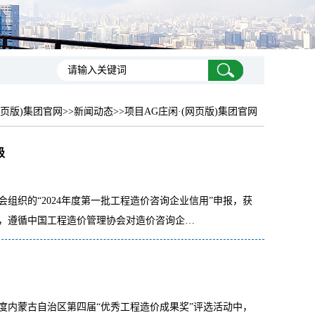
网页版)集团官网
>>新闻动态>>项目AG庄闲·(网页版)集团官网
级
组织的“2024年度第一批工程造价咨询企业信用”申报，获
来，遵循中国工程造价管理协会对造价咨询企…
年度内蒙古自治区第四届“优秀工程造价成果奖”评选活动中，