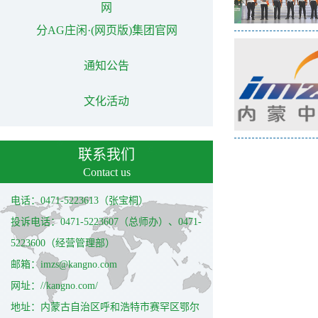
网
分AG庄闲·(网页版)集团官网
通知公告
文化活动
联系我们
Contact us
电话：0471-5223613（张宝桐）
投诉电话：0471-5223607（总师办）、0471-
5223600（经营管理部）
邮箱：imzs@kangno.com
网址：//kangno.com/
地址：内蒙古自治区呼和浩特市赛罕区鄂尔