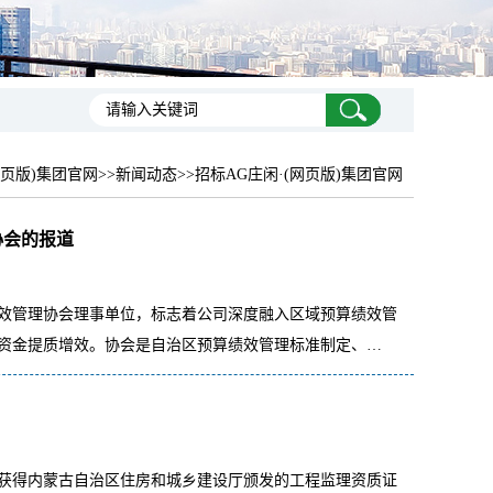
网页版)集团官网
>>新闻动态>>招标AG庄闲·(网页版)集团官网
协会的报道
效管理协会理事单位，标志着公司深度融入区域预算绩效管
资金提质增效。协会是自治区预算绩效管理标准制定、…
公司获得内蒙古自治区住房和城乡建设厅颁发的工程监理资质证