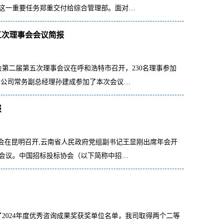
质这一重要任务郑重交付给综合管理部。面对…
五次理事会会议简报
协会第二届第五次理事会议在呼和浩特市召开，230名理事参加
,公司常务副总经理孙建成参加了本次会议…
报
协会年会在昆明召开,云南省人民政府党组副书记王显刚出席年会开
会议。中国招标投标协会（以下简称中招…
布了2024年度优秀咨询成果奖获奖单位名单，我司取得两个二等