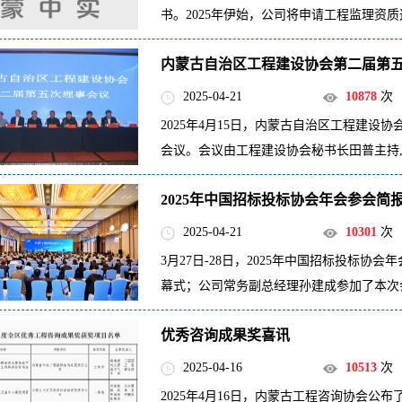
书。2025年伊始，公司将申请工程监理资
内蒙古自治区工程建设协会第二届第
2025-04-21
10878
次
2025年4月15日，内蒙古自治区工程建设
会议。会议由工程建设协会秘书长田普主持
2025年中国招标投标协会年会参会简
2025-04-21
10301
次
3月27日-28日，2025年中国招标投标
幕式；公司常务副总经理孙建成参加了本次
优秀咨询成果奖喜讯
2025-04-16
10513
次
2025年4月16日，内蒙古工程咨询协会公